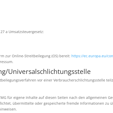
27 a Umsatzsteuergesetz:
rm zur Online-Streitbeilegung (OS) bereit:
https://ec.europa.eu/c
pressum.
ng/Universal­schlichtungs­stelle
reitbeilegungsverfahren vor einer Verbraucherschlichtungsstelle te
TMG für eigene Inhalte auf diesen Seiten nach den allgemeinen Ge
rpflichtet, übermittelte oder gespeicherte fremde Informationen 
 hinweisen.