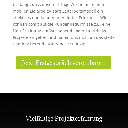
bestätigt, dass unsere 4-Tage Woche mit einem
mobilen Zielarbeits- statt Zeitarbeitsmodell ein
effektives und kundenorientiertes Prinzip ist. Wir
können somit auf die Kundenbedürfnisse z.B. eine
Neu-Eröffnung am Wochenende oder kurzfristige
Projekte eingehen und halten uns nicht an das steife
und blockierende Nine-to-Five Prinzip.
Jetzt Erstgespräch vereinbaren
Vielfältige Projekterfahrung